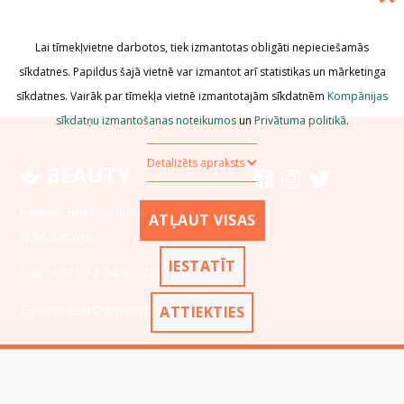
Lai tīmekļvietne darbotos, tiek izmantotas obligāti nepieciešamās
sīkdatnes. Papildus šajā vietnē var izmantot arī statistikas un mārketinga
sīkdatnes. Vairāk par tīmekļa vietnē izmantotajām sīkdatnēm
Kompānijas
sīkdatņu izmantošanas noteikumos
un
Privātuma politikā
.
Detalizēts apraksts
BEAUTY
Adrese: Brīvības iela 1234,
ATĻAUT VISAS
Rīga, Latvija
IESTATĪT
Tālr.:
+371 12-34-56-78
E-pasts:
test@gmail.com
ATTIEKTIES
Sākumlapa
Reģistrācijas dati
Pakalpojumi
Noteikumi