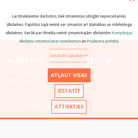
Lai tīmekļvietne darbotos, tiek izmantotas obligāti nepieciešamās
sīkdatnes. Papildus šajā vietnē var izmantot arī statistikas un mārketinga
sīkdatnes. Vairāk par tīmekļa vietnē izmantotajām sīkdatnēm
Kompānijas
sīkdatņu izmantošanas noteikumos
un
Privātuma politikā
.
Detalizēts apraksts
BEAUTY
Adrese: Brīvības iela 1234,
ATĻAUT VISAS
Rīga, Latvija
IESTATĪT
Tālr.:
+371 12-34-56-78
E-pasts:
test@gmail.com
ATTIEKTIES
Sākumlapa
Reģistrācijas dati
Pakalpojumi
Noteikumi