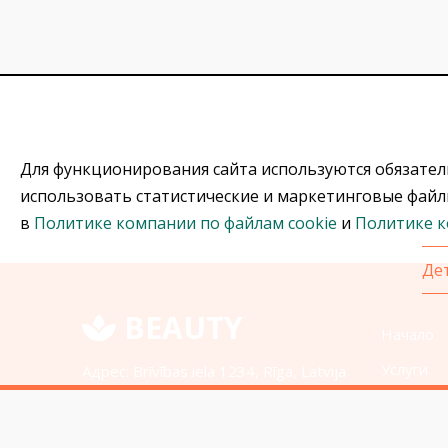
Для функционирования сайта используются обязатель
использовать статистические и маркетинговые файлы 
в
Политике компании по файлам cookie
и
Политике 
Де
BEAUTY
Начало
Услуги
Адрес: Brīvības iela 1234, Rīga, Latvija
О нас
Тел.:
+371 12-34-56-78
Блог